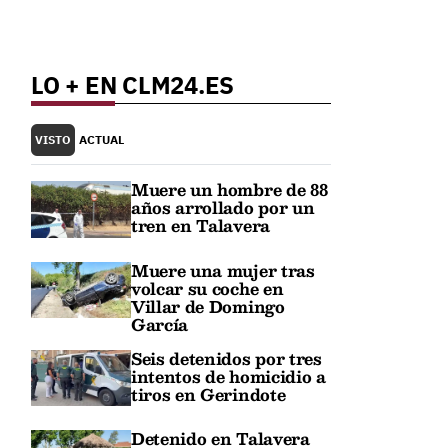
LO + EN CLM24.ES
VISTO
ACTUAL
Muere un hombre de 88
años arrollado por un
tren en Talavera
Muere una mujer tras
volcar su coche en
Villar de Domingo
García
Seis detenidos por tres
intentos de homicidio a
tiros en Gerindote
Detenido en Talavera