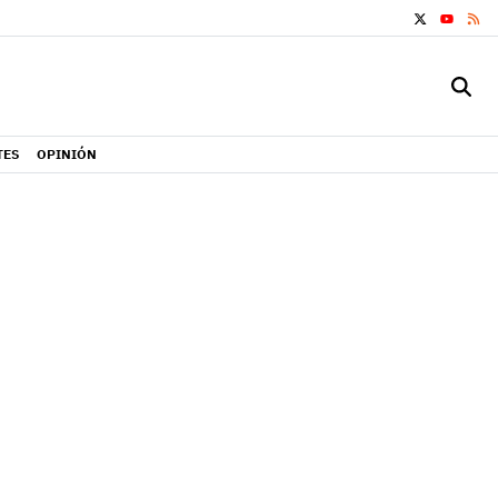
X
RS
YOUTUB
TES
OPINIÓN