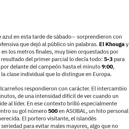
de azul en esta tarde de sábado— sorprendieron con
ofensiva que dejó al público sin palabras.
El Khouga
y
 en los metros finales, muy bien orquestados por
 resultado del primer parcial lo decía todo:
5-3
para
e por delante del campeón hasta el minuto
9:00
,
la clase individual que lo distingue en Europa.
alcarreños respondieron con carácter. El intercambio
inutos, de una intensidad difícil de ver cuando un
e al líder. En ese contexto brilló especialmente
entro su gol número
500
en ASOBAL, un hito personal
recida. El portero visitante, el islandés
 seriedad para evitar males mayores, algo que no