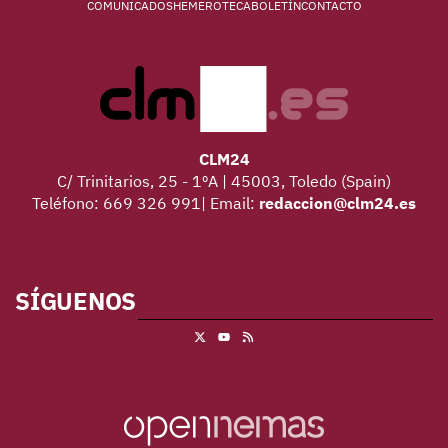
COMUNICADOS
HEMEROTECA
BOLETÍN
CONTACTO
CLM24
C/ Trinitarios, 25 - 1ºA | 45003, Toledo (Spain)
Teléfono: 669 326 991| Email:
redaccion@clm24.es
SÍGUENOS
X
RSS
Youtube