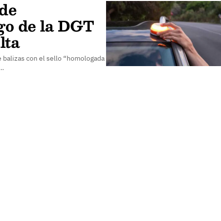
 de
ogo de la DGT
lta
 balizas con el sello “homologada
l…