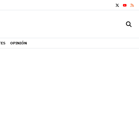
X
RS
YOUTUB
TES
OPINIÓN