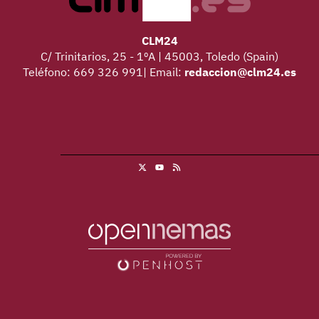
CLM24
C/ Trinitarios, 25 - 1ºA | 45003, Toledo (Spain)
Teléfono: 669 326 991| Email:
redaccion@clm24.es
X
RSS
Youtube