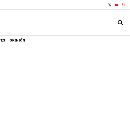
X
RS
YOUTUB
TES
OPINIÓN