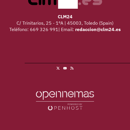
CLM24
C/ Trinitarios, 25 - 1ºA | 45003, Toledo (Spain)
Teléfono: 669 326 991| Email:
redaccion@clm24.es
X
RSS
Youtube