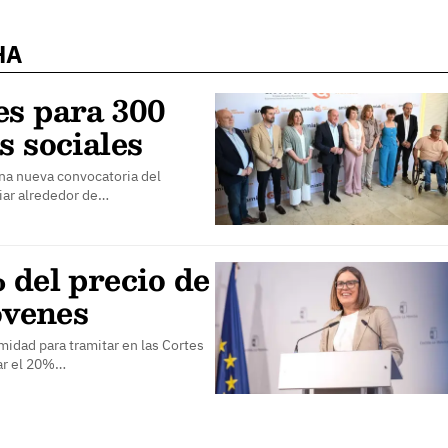
HA
es para 300
s sociales
una nueva convocatoria del
iar alrededor de…
 del precio de
óvenes
midad para tramitar en las Cortes
lar el 20%…