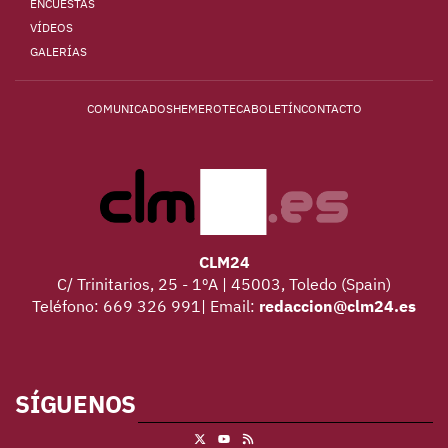
ENCUESTAS
VÍDEOS
GALERÍAS
COMUNICADOS
HEMEROTECA
BOLETÍN
CONTACTO
CLM24
C/ Trinitarios, 25 - 1ºA | 45003, Toledo (Spain)
Teléfono: 669 326 991| Email:
redaccion@clm24.es
SÍGUENOS
X
RSS