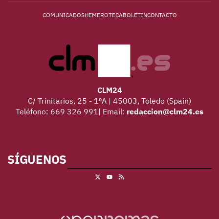
COMUNICADOS
HEMEROTECA
BOLETÍN
CONTACTO
CLM24
C/ Trinitarios, 25 - 1ºA | 45003, Toledo (Spain)
Teléfono: 669 326 991| Email:
redaccion@clm24.es
SÍGUENOS
X
RSS
Youtube