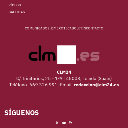
VÍDEOS
GALERÍAS
COMUNICADOS
HEMEROTECA
BOLETÍN
CONTACTO
CLM24
C/ Trinitarios, 25 - 1ºA | 45003, Toledo (Spain)
Teléfono: 669 326 991| Email:
redaccion@clm24.es
SÍGUENOS
X
RSS
Youtube