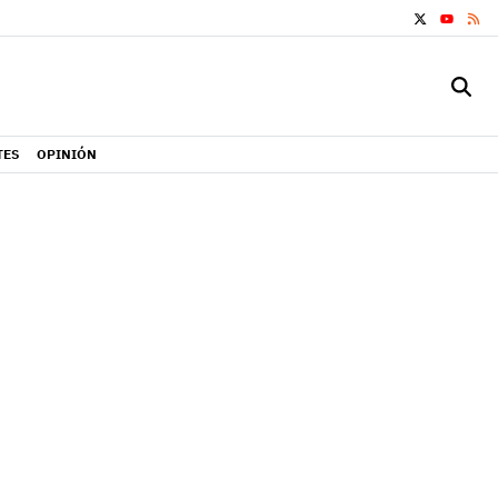
X
RS
YOUTUB
TES
OPINIÓN