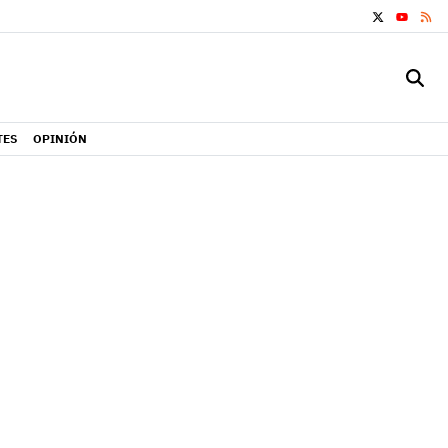
X
RS
YOUTUB
TES
OPINIÓN