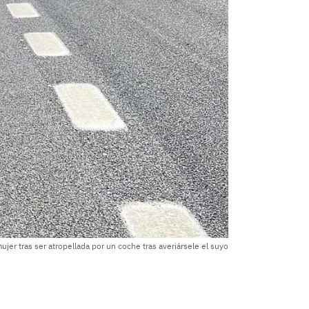
jer tras ser atropellada por un coche tras averiársele el suyo