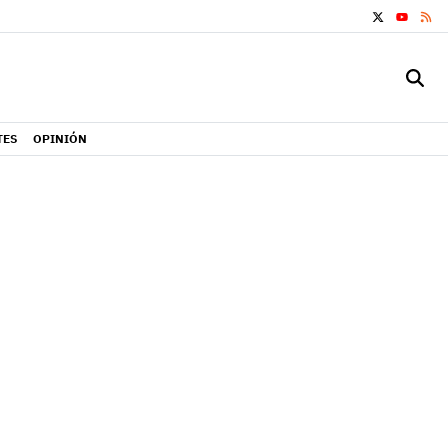
X
RS
YOUTUB
TES
OPINIÓN