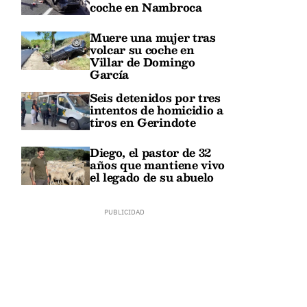
coche en Nambroca
Muere una mujer tras
volcar su coche en
Villar de Domingo
García
Seis detenidos por tres
intentos de homicidio a
tiros en Gerindote
Diego, el pastor de 32
años que mantiene vivo
el legado de su abuelo