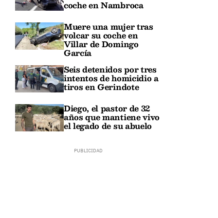
coche en Nambroca
Muere una mujer tras
volcar su coche en
Villar de Domingo
García
Seis detenidos por tres
intentos de homicidio a
tiros en Gerindote
Diego, el pastor de 32
años que mantiene vivo
el legado de su abuelo