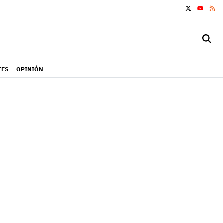
X
RS
YOUTUB
TES
OPINIÓN