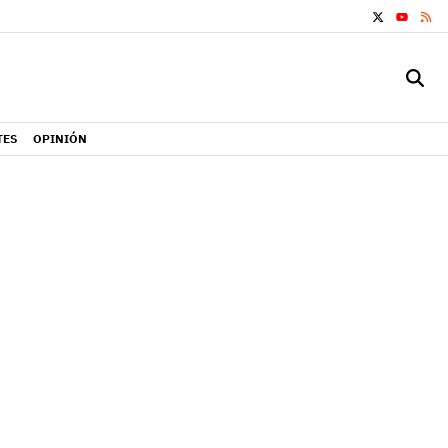
X
RS
YOUTUB
TES
OPINIÓN