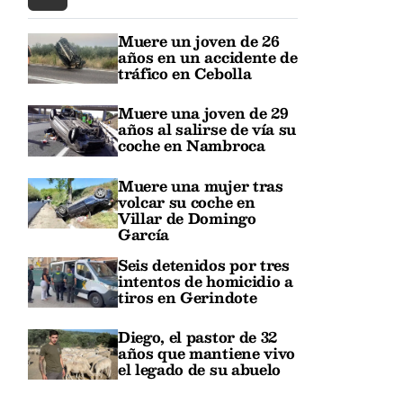
Muere un joven de 26
años en un accidente de
tráfico en Cebolla
Muere una joven de 29
años al salirse de vía su
coche en Nambroca
Muere una mujer tras
volcar su coche en
Villar de Domingo
García
Seis detenidos por tres
intentos de homicidio a
tiros en Gerindote
Diego, el pastor de 32
años que mantiene vivo
el legado de su abuelo