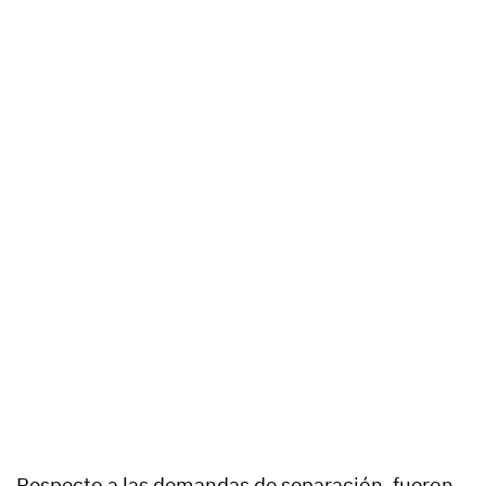
Respecto a las demandas de separación, fueron