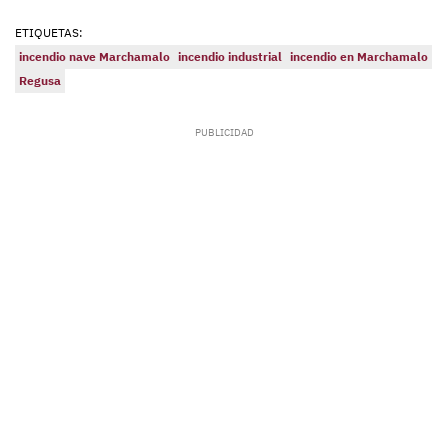
ETIQUETAS:
incendio nave Marchamalo
incendio industrial
incendio en Marchamalo
Regusa