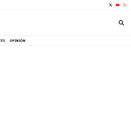
X
RS
YOUTUB
TES
OPINIÓN