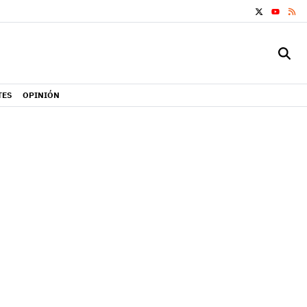
X
RS
YOUTUB
TES
OPINIÓN