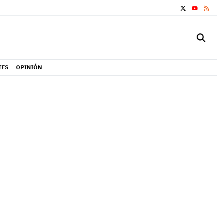
X
RS
YOUTUB
TES
OPINIÓN