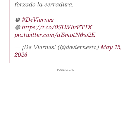
forzado la cerradura.
🪩
#DeViernes
🟣
https://t.co/0SLWhrFTIX
pic.twitter.com/aEmotN6w2E
— ¡De Viernes! (@deviernestv)
May 15,
2026