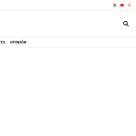
X
RS
YOUTUB
TES
OPINIÓN