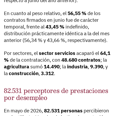
respecto a junio del año anterior).
En cuanto al peso relativo, el
56,55 %
de los
contratos firmados en junio fue de carácter
temporal, frente al
43,45 %
indefinido,
distribución prácticamente idéntica a la del mes
anterior (56,34 % y 43,66 %, respectivamente).
Por sectores, el
sector servicios
acaparó el
64,1
%
de la contratación, con
48.680 contratos
; la
agricultura
sumó
14.490
; la
industria
,
9.390
, y
la
construcción
,
3.312
.
82.531 perceptores de prestaciones
por desempleo
En mayo de 2026,
82.531 personas
percibieron