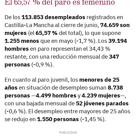
El 65,57 % del paro es femenino
De los
113.853 desempleados
registrados en
Castilla-La Mancha al cierre de junio,
74.659 son
mujeres
(el
65,57 %
del total), lo que supone
1.255 menos
que en mayo (-1,7 %). Los
39.194
hombres
en paro representan el 34,43 %
restante, con una reducción mensual de
347
personas
(-0,9 %).
En cuanto al paro juvenil, los
menores de 25
años
en situación de desempleo suman
8.738
personas
—
4.499 hombres
y
4.239 mujeres
—,
con una bajada mensual de
52 jóvenes parados
(-0,6 %). El desempleo entre mayores de 25 años
se redujo en
1.550 personas
(-1,45 %).