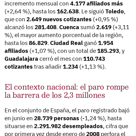
incremento mensual con
4.177 afiliados más
(+2,64 %), hasta los
162.638
. Le siguió
Toledo
,
que con
2.649 nuevos cotizantes
(+0,95 %)
alcanzó los
281.408
.
Cuenca
sumó
2.619
(+3,11
%), el mayor aumento porcentual de la región,
hasta los
86.829
.
Ciudad Real
ganó
1.954
afiliados
(+1,07 %), con un total de
185.293
, y
Guadalajara
cerró el mes con
110.743
cotizantes
tras añadir
1.234
(+1,13 %).
El contexto nacional: el paro rompe
la barrera de los 2,3 millones
En el conjunto de España, el paro registrado bajó
en junio en
28.739 personas
(-1,24 %), hasta
situarse en
2.291.982 desempleados
, cifra que
por primera vez desde enero de
2008
perfora el