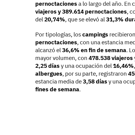
pernoctaciones
a lo largo del año. En
viajeros y 389.614 pernoctaciones
, c
del
20,74%
, que se elevó al
31,3% dura
Por tipologías, los
campings
recibiero
pernoctaciones
, con una estancia me
alcanzó el
36,6% en fin de semana
. L
mayor volumen, con
478.538 viajeros
2,25 días
y una ocupación del
16,46%
albergues
, por su parte, registraron
45
estancia media de
3,58 días
y una ocu
fines de semana
.