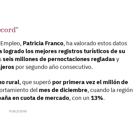
écord”
y Empleo,
Patricia Franco
, ha valorado estos datos
a logrado los mejores registros turísticos de su
os
seis millones de pernoctaciones regladas
y
ajeros
por segundo año consecutivo.
mo rural
, que superó
por primera vez el millón de
portamiento del
mes de diciembre
, cuando la región
paña en cuota de mercado
, con un
13%
.