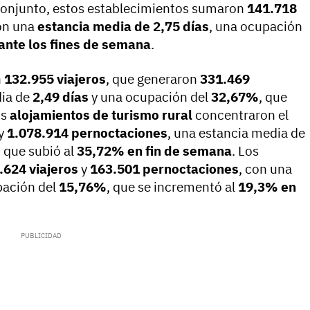
 conjunto, estos establecimientos sumaron
141.718
on una
estancia media de 2,75 días
, una ocupación
nte los fines de semana
.
n
132.955 viajeros
, que generaron
331.469
dia de
2,49 días
y una ocupación del
32,67%
, que
os
alojamientos de turismo rural
concentraron el
y
1.078.914 pernoctaciones
, una estancia media de
, que subió al
35,72% en fin de semana
. Los
.624 viajeros
y
163.501 pernoctaciones
, con una
pación del
15,76%
, que se incrementó al
19,3% en