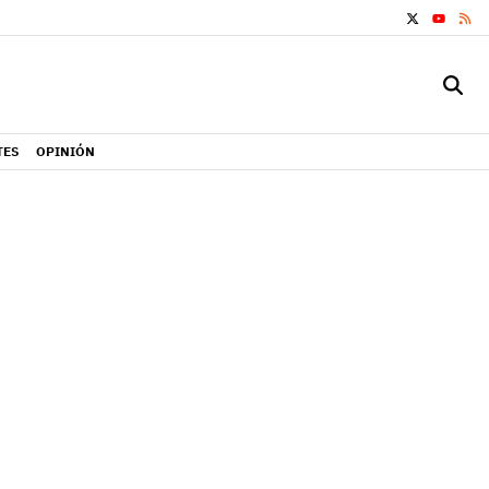
X
RS
YOUTUB
TES
OPINIÓN