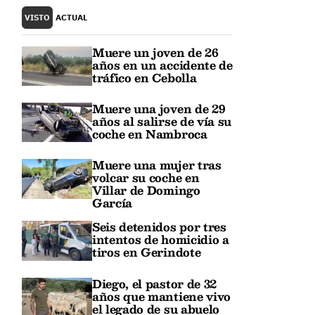
VISTO
ACTUAL
Muere un joven de 26
años en un accidente de
tráfico en Cebolla
Muere una joven de 29
años al salirse de vía su
coche en Nambroca
Muere una mujer tras
volcar su coche en
Villar de Domingo
García
Seis detenidos por tres
intentos de homicidio a
tiros en Gerindote
Diego, el pastor de 32
años que mantiene vivo
el legado de su abuelo