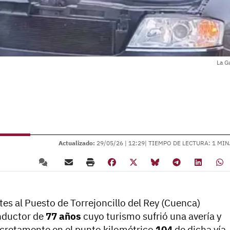
La G
Actualizado:
29/05/26 |
12:29
| TIEMPO DE LECTURA: 1 MIN
tes al Puesto de Torrejoncillo del Rey (Cuenca)
onductor de
77 años
cuyo turismo sufrió una avería y
ncretamente en el punto kilométrico
104
de dicha vía.