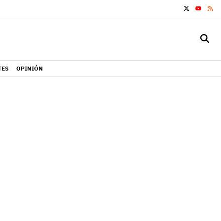
X
RS
YOUTUB
TES
OPINIÓN