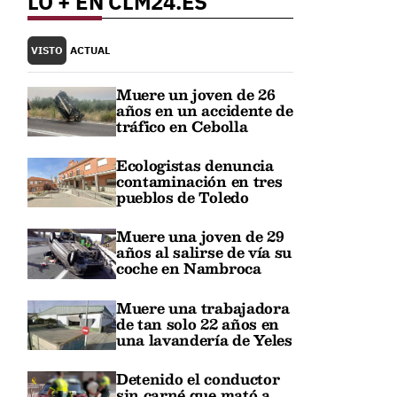
LO + EN CLM24.ES
VISTO
ACTUAL
Muere un joven de 26
años en un accidente de
tráfico en Cebolla
Ecologistas denuncia
contaminación en tres
pueblos de Toledo
Muere una joven de 29
años al salirse de vía su
coche en Nambroca
Muere una trabajadora
de tan solo 22 años en
una lavandería de Yeles
Detenido el conductor
sin carné que mató a