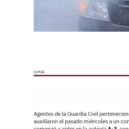
CLM24
Agentes de la Guardia Civil pertenecien
auxiliaron el pasado miércoles a un c
comenzó a arder en la autovía
A-3
, co