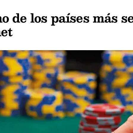
 de los países más s
net