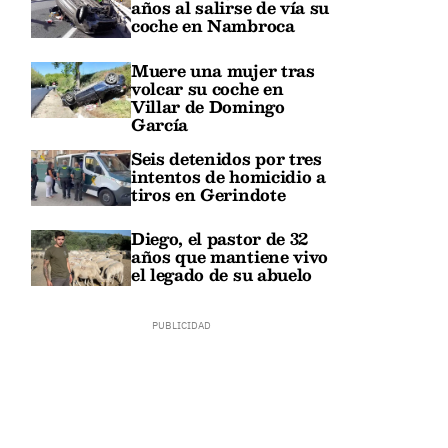
años al salirse de vía su
coche en Nambroca
Muere una mujer tras
volcar su coche en
Villar de Domingo
García
Seis detenidos por tres
intentos de homicidio a
tiros en Gerindote
Diego, el pastor de 32
años que mantiene vivo
el legado de su abuelo