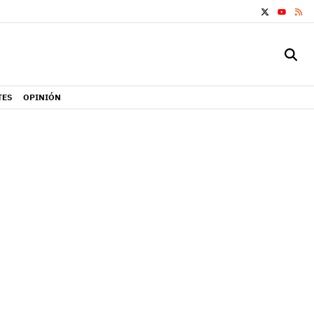
X
RS
YOUTUB
TES
OPINIÓN