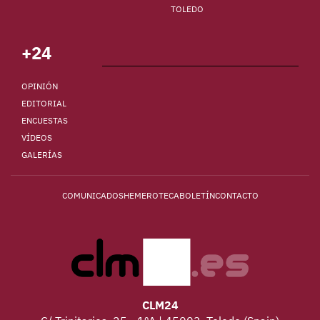
TOLEDO
+24
OPINIÓN
EDITORIAL
ENCUESTAS
VÍDEOS
GALERÍAS
COMUNICADOS
HEMEROTECA
BOLETÍN
CONTACTO
CLM24