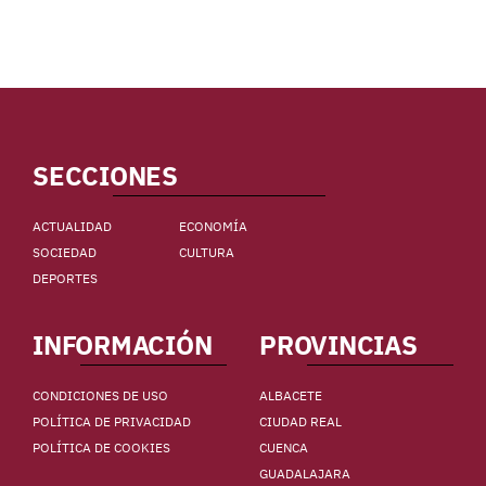
SECCIONES
ACTUALIDAD
ECONOMÍA
SOCIEDAD
CULTURA
DEPORTES
INFORMACIÓN
PROVINCIAS
CONDICIONES DE USO
ALBACETE
POLÍTICA DE PRIVACIDAD
CIUDAD REAL
POLÍTICA DE COOKIES
CUENCA
GUADALAJARA