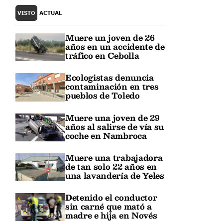
VISTO
ACTUAL
Muere un joven de 26
años en un accidente de
tráfico en Cebolla
Ecologistas denuncia
contaminación en tres
pueblos de Toledo
Muere una joven de 29
años al salirse de vía su
coche en Nambroca
Muere una trabajadora
de tan solo 22 años en
una lavandería de Yeles
Detenido el conductor
sin carné que mató a
madre e hija en Novés