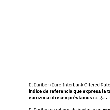
El Euribor (Euro Interbank Offered Rate
índice de referencia que expresa la t
eurozona ofrecen préstamos
no garan
El Euribor se refiere, de hecho, a un
con