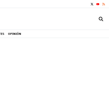
X
RS
YOUTUB
TES
OPINIÓN