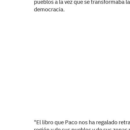
pueblos a la vez que se transformaba la
democracia.
"El libro que Paco nos ha regalado retr
región y de sus pueblos y de sus zonas r