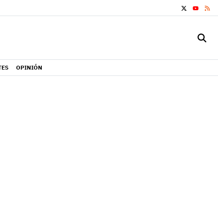
X
RS
YOUTUB
TES
OPINIÓN