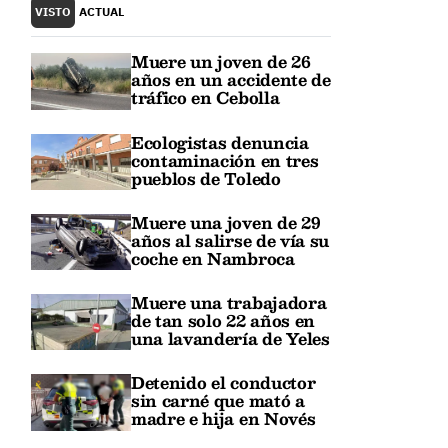
VISTO
ACTUAL
Muere un joven de 26
años en un accidente de
tráfico en Cebolla
Ecologistas denuncia
contaminación en tres
pueblos de Toledo
Muere una joven de 29
años al salirse de vía su
coche en Nambroca
Muere una trabajadora
de tan solo 22 años en
una lavandería de Yeles
Detenido el conductor
sin carné que mató a
madre e hija en Novés