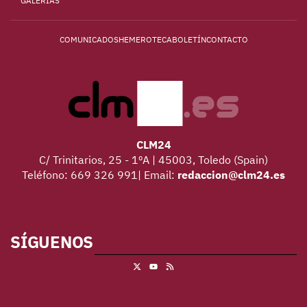
GALERÍAS
COMUNICADOS
HEMEROTECA
BOLETÍN
CONTACTO
CLM24
C/ Trinitarios, 25 - 1ºA | 45003, Toledo (Spain)
Teléfono: 669 326 991| Email:
redaccion@clm24.es
SÍGUENOS
X
RSS
Youtube