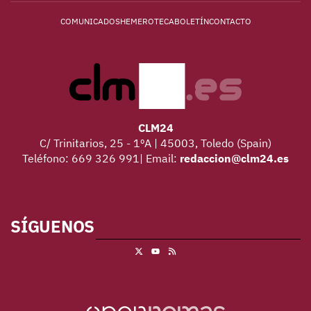
COMUNICADOS
HEMEROTECA
BOLETÍN
CONTACTO
CLM24
C/ Trinitarios, 25 - 1ºA | 45003, Toledo (Spain)
Teléfono: 669 326 991| Email:
redaccion@clm24.es
SÍGUENOS
X
RSS
Youtube