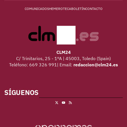
COMUNICADOS
HEMEROTECA
BOLETÍN
CONTACTO
CLM24
C/ Trinitarios, 25 - 1ºA | 45003, Toledo (Spain)
Teléfono: 669 326 991| Email:
redaccion@clm24.es
SÍGUENOS
X
RSS
Youtube