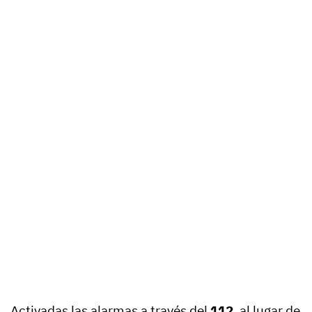
Activadas las alarmas a través del
112
, al lugar de