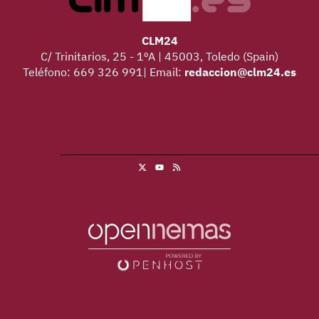
CLM24
C/ Trinitarios, 25 - 1ºA | 45003, Toledo (Spain)
Teléfono: 669 326 991| Email:
redaccion@clm24.es
X
RSS
Youtube