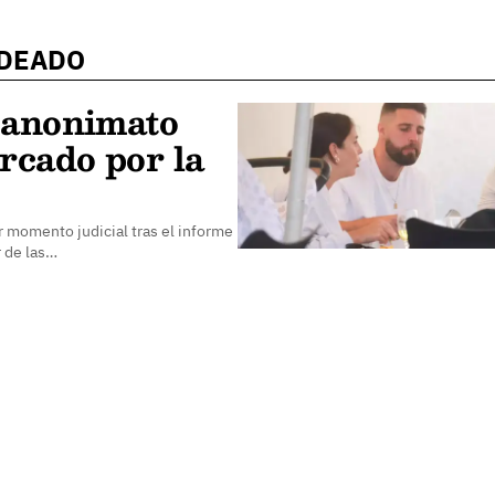
NDEADO
 anonimato
rcado por la
r momento judicial tras el informe
r de las…