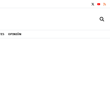
X
RS
YOUTUB
TES
OPINIÓN