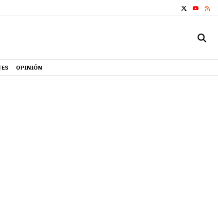
X
RS
YOUTUB
TES
OPINIÓN