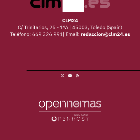
CLM24
C/ Trinitarios, 25 - 1ºA | 45003, Toledo (Spain)
Teléfono: 669 326 991| Email:
redaccion@clm24.es
X
RSS
Youtube