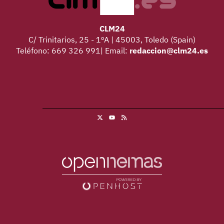
CLM24
C/ Trinitarios, 25 - 1ºA | 45003, Toledo (Spain)
Teléfono: 669 326 991| Email:
redaccion@clm24.es
X
RSS
Youtube