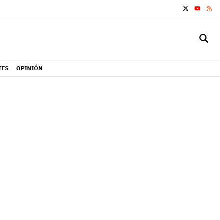
X
RS
YOUTUB
TES
OPINIÓN