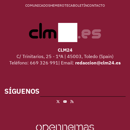
COMUNICADOS
HEMEROTECA
BOLETÍN
CONTACTO
CLM24
C/ Trinitarios, 25 - 1ºA | 45003, Toledo (Spain)
Teléfono: 669 326 991| Email:
redaccion@clm24.es
SÍGUENOS
X
RSS
Youtube