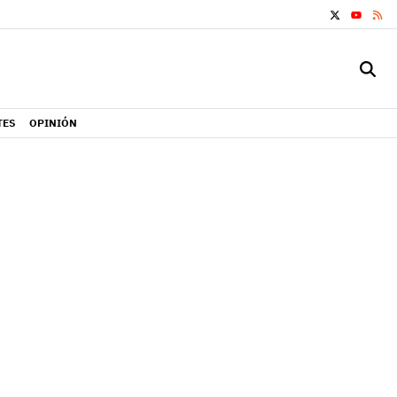
X
RS
YOUTUB
TES
OPINIÓN