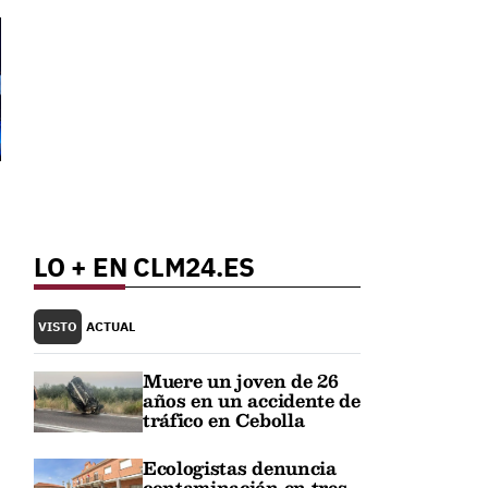
LO + EN CLM24.ES
VISTO
ACTUAL
Muere un joven de 26
años en un accidente de
tráfico en Cebolla
Ecologistas denuncia
contaminación en tres