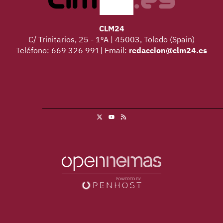
CLM24
C/ Trinitarios, 25 - 1ºA | 45003, Toledo (Spain)
Teléfono: 669 326 991| Email:
redaccion@clm24.es
X
RSS
Youtube