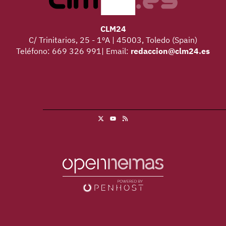
CLM24
C/ Trinitarios, 25 - 1ºA | 45003, Toledo (Spain)
Teléfono: 669 326 991| Email:
redaccion@clm24.es
X
RSS
Youtube