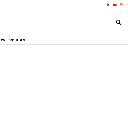
X
RS
YOUTUB
TES
OPINIÓN