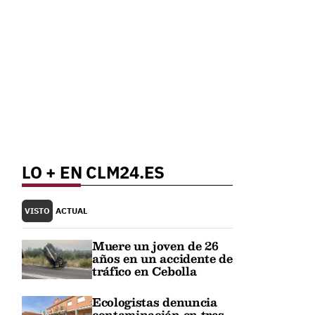
LO + EN CLM24.ES
VISTO
ACTUAL
Muere un joven de 26
años en un accidente de
tráfico en Cebolla
Ecologistas denuncia
contaminación en tres