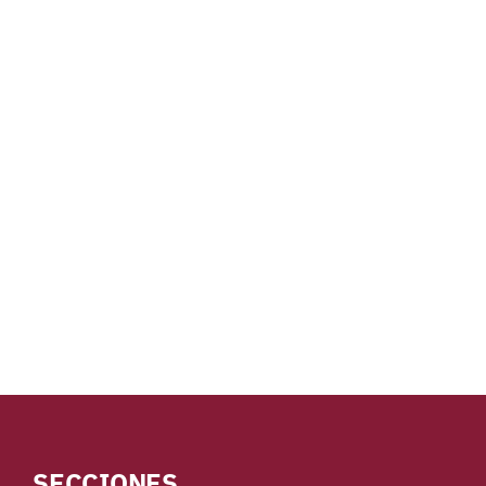
SECCIONES