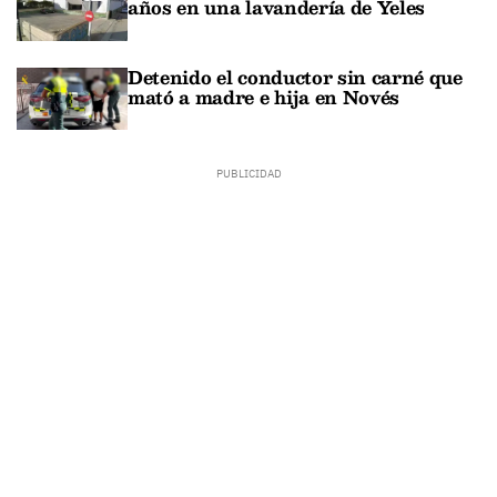
años en una lavandería de Yeles
Detenido el conductor sin carné que
mató a madre e hija en Novés