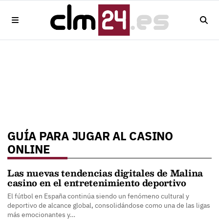
GUÍA PARA JUGAR AL CASINO
ONLINE
Las nuevas tendencias digitales de Malina
casino en el entretenimiento deportivo
El fútbol en España continúa siendo un fenómeno cultural y
deportivo de alcance global, consolidándose como una de las ligas
más emocionantes y…