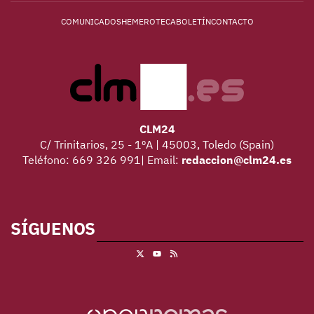
COMUNICADOS
HEMEROTECA
BOLETÍN
CONTACTO
CLM24
C/ Trinitarios, 25 - 1ºA | 45003, Toledo (Spain)
Teléfono: 669 326 991| Email:
redaccion@clm24.es
SÍGUENOS
X
RSS
Youtube