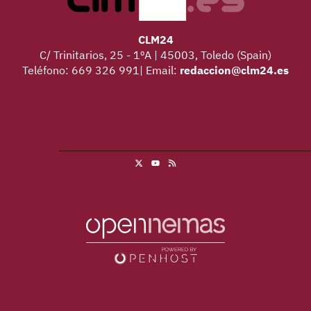
CLM24
C/ Trinitarios, 25 - 1ºA | 45003, Toledo (Spain)
Teléfono: 669 326 991| Email:
redaccion@clm24.es
X
RSS
Youtube