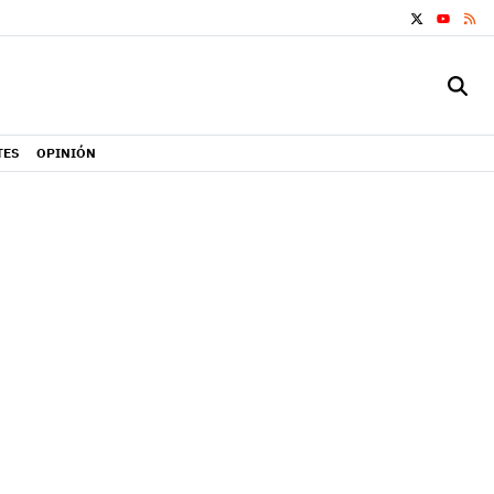
X
RS
YOUTUB
TES
OPINIÓN