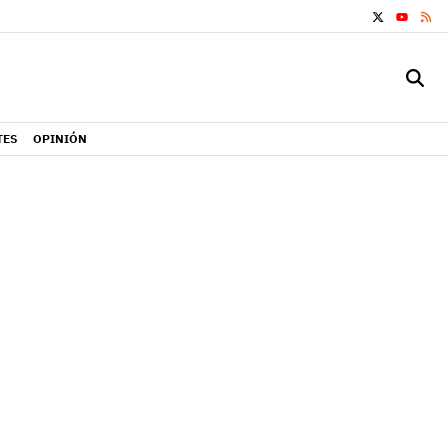
X
RS
YOUTUB
TES
OPINIÓN