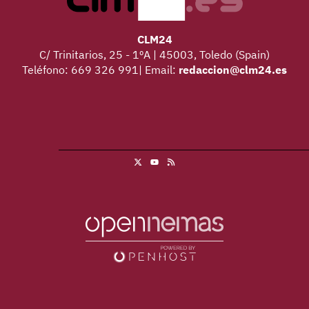
CLM24
C/ Trinitarios, 25 - 1ºA | 45003, Toledo (Spain)
Teléfono: 669 326 991| Email:
redaccion@clm24.es
X
RSS
Youtube