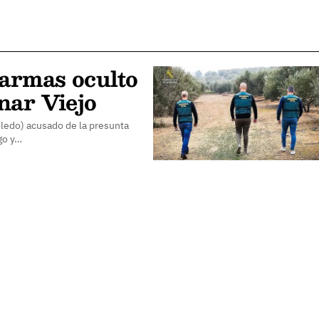
 armas oculto
nar Viejo
oledo) acusado de la presunta
go y…