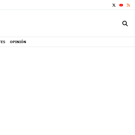
X
RS
YOUTUB
TES
OPINIÓN