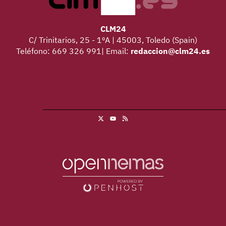
CLM24
C/ Trinitarios, 25 - 1ºA | 45003, Toledo (Spain)
Teléfono: 669 326 991| Email:
redaccion@clm24.es
X
RSS
Youtube