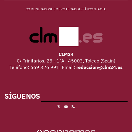
COMUNICADOS
HEMEROTECA
BOLETÍN
CONTACTO
CLM24
C/ Trinitarios, 25 - 1ºA | 45003, Toledo (Spain)
Teléfono: 669 326 991| Email:
redaccion@clm24.es
SÍGUENOS
X
RSS
Youtube