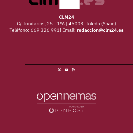
CLM24
C/ Trinitarios, 25 - 1ºA | 45003, Toledo (Spain)
Teléfono: 669 326 991| Email:
redaccion@clm24.es
X
RSS
Youtube