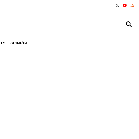
X
RS
YOUTUB
TES
OPINIÓN