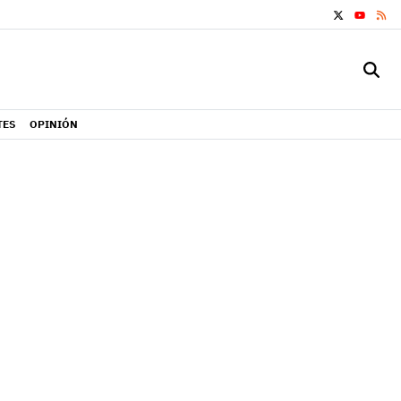
X
RS
YOUTUB
TES
OPINIÓN