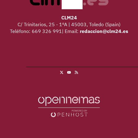
CLM24
C/ Trinitarios, 25 - 1ºA | 45003, Toledo (Spain)
Teléfono: 669 326 991| Email:
redaccion@clm24.es
X
RSS
Youtube