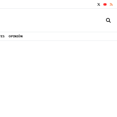
X
RS
YOUTUB
TES
OPINIÓN