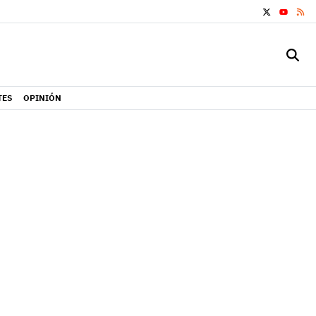
X
RS
YOUTUB
TES
OPINIÓN