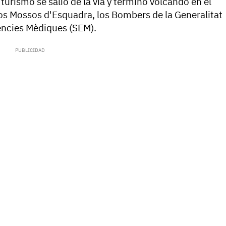
El turismo se salió de la vía y terminó volcando en el
 los Mossos d'Esquadra, los Bombers de la Generalitat
ències Mèdiques (SEM).