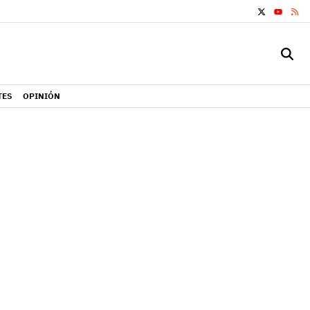
X
RS
YOUTUB
TES
OPINIÓN