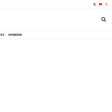
X
RS
YOUTUB
TES
OPINIÓN