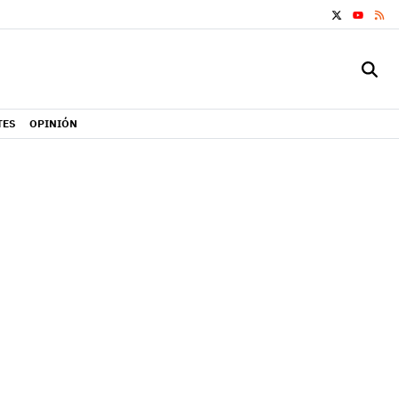
X
RS
YOUTUB
TES
OPINIÓN