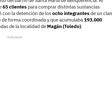
so del barrio de Santa María de Benquerencia. Al
de
65 clientes
para comprar distintas sustancias
 con la detención de los
ocho integrantes
de un cla
ito de forma coordinada y que acumulaba
193.000
ndas de la localidad de
Magán (Toledo)
.