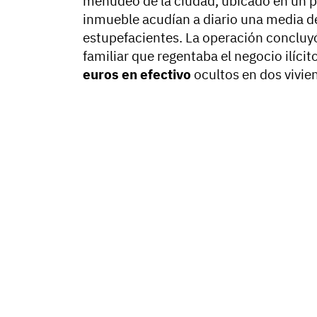
menudeo de la ciudad, ubicado en un pi
inmueble acudían a diario una media 
estupefacientes. La operación concluyó
familiar que regentaba el negocio ilíc
euros en efectivo
ocultos en dos vivie