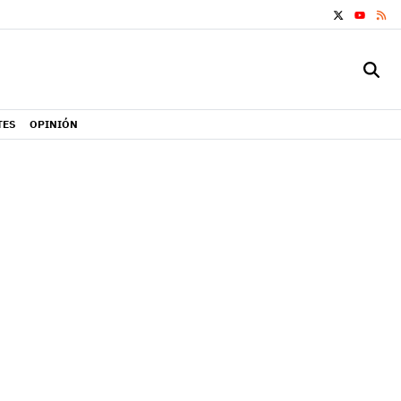
X
RS
YOUTUB
TES
OPINIÓN